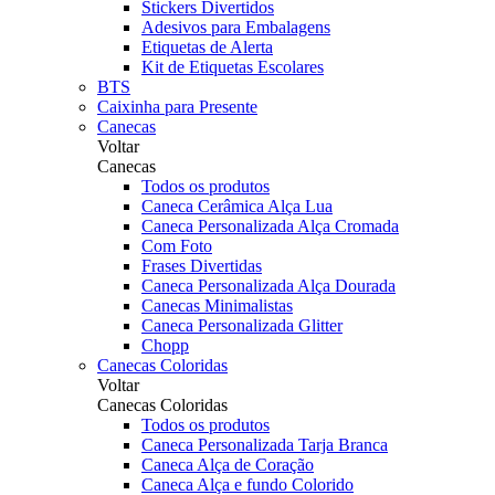
Stickers Divertidos
Adesivos para Embalagens
Etiquetas de Alerta
Kit de Etiquetas Escolares
BTS
Caixinha para Presente
Canecas
Voltar
Canecas
Todos os produtos
Caneca Cerâmica Alça Lua
Caneca Personalizada Alça Cromada
Com Foto
Frases Divertidas
Caneca Personalizada Alça Dourada
Canecas Minimalistas
Caneca Personalizada Glitter
Chopp
Canecas Coloridas
Voltar
Canecas Coloridas
Todos os produtos
Caneca Personalizada Tarja Branca
Caneca Alça de Coração
Caneca Alça e fundo Colorido